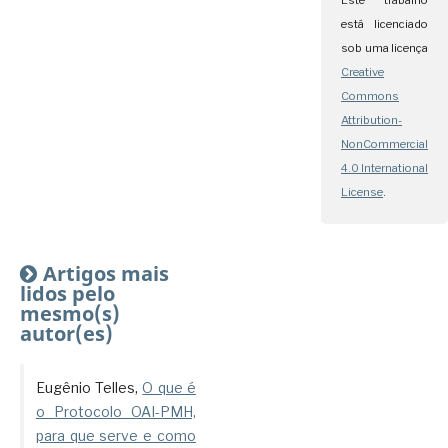
Este trabalho
está licenciado
sob uma licença
Creative
Commons
Attribution-
NonCommercial
4.0 International
License
.
Artigos mais
lidos pelo
mesmo(s)
autor(es)
Eugênio Telles,
O que é
o Protocolo OAI-PMH,
para que serve e como