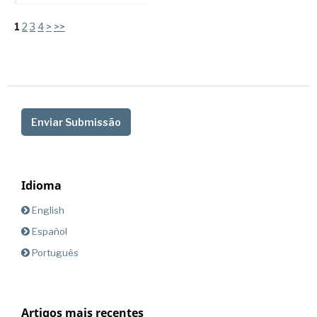
1
2
3
4
>
>>
Enviar Submissão
Idioma
English
Español
Português
Artigos mais recentes